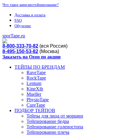
Что такое кинезиотейпирование?
Доставка и оплата
FAQ
Обучение
sporTape.ru
8-800-333-70-82
(вся Россия)
8-495-150-53-82
(Москва)
Заказать на Ozon по акции
ТЕЙПЫ ПО БРЕНДАМ
RaveTape
RockTape
Lentum
KineXib
Mueller
PhysioTape
CureTape
ПОДБОР ТЕЙПОВ
Тейпы для лица от морщин
Тейпирование бедра
Тейпирование голеностопа
Тейпирование плеча