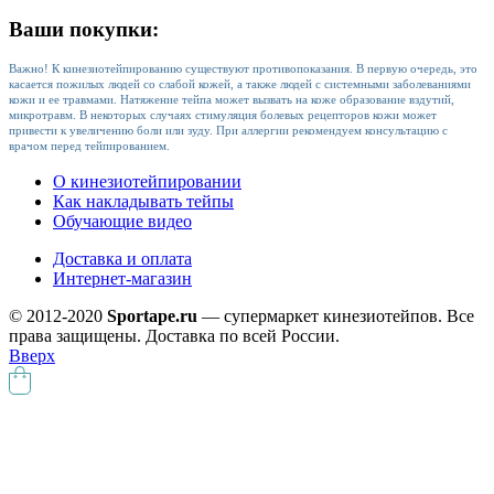
Ваши покупки:
Важно! К кинезиотейпированию существуют противопоказания. В первую очередь, это
касается пожилых людей со слабой кожей, а также людей с системными заболеваниями
кожи и ее травмами. Натяжение тейпа может вызвать на коже образование вздутий,
микротравм. В некоторых случаях стимуляция болевых рецепторов кожи может
привести к увеличению боли или зуду. При аллергии рекомендуем консультацию с
врачом перед тейпированием.
О кинезиотейпировании
Как накладывать тейпы
Обучающие видео
Доставка и оплата
Интернет-магазин
© 2012-2020
Sportape.ru
— супермаркет кинезиотейпов. Все
права защищены. Доставка по всей России.
Вверх