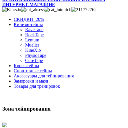
ИНТЕРНЕТ-МАГАЗИНЕ
СКИДКИ -20%
Кинезиотейпы
RaveTape
RockTape
Lentum
Mueller
KineXib
PhysioTape
CureTape
Кросс-тейпы
Спортивные тейпы
Аксессуары для тейпирования
Заморозки и мази
Товары для тренировок
Зона тейпирования