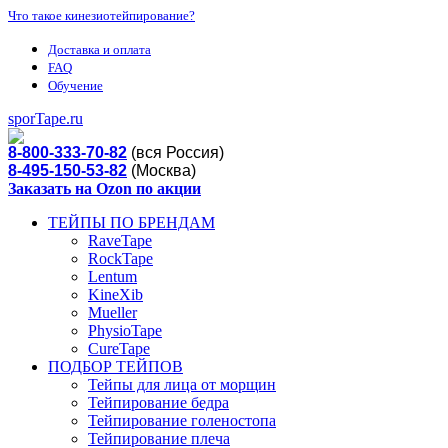
Что такое кинезиотейпирование?
Доставка и оплата
FAQ
Обучение
sporTape.ru
8-800-333-70-82
(вся Россия)
8-495-150-53-82
(Москва)
Заказать на Ozon по акции
ТЕЙПЫ ПО БРЕНДАМ
RaveTape
RockTape
Lentum
KineXib
Mueller
PhysioTape
CureTape
ПОДБОР ТЕЙПОВ
Тейпы для лица от морщин
Тейпирование бедра
Тейпирование голеностопа
Тейпирование плеча