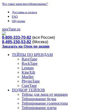
Что такое кинезиотейпирование?
Доставка и оплата
FAQ
Обучение
sporTape.ru
8-800-333-70-82
(вся Россия)
8-495-150-53-82
(Москва)
Заказать на Ozon по акции
ТЕЙПЫ ПО БРЕНДАМ
RaveTape
RockTape
Lentum
KineXib
Mueller
PhysioTape
CureTape
ПОДБОР ТЕЙПОВ
Тейпы для лица от морщин
Тейпирование бедра
Тейпирование голеностопа
Тейпирование плеча