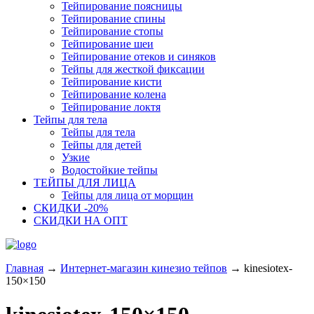
Тейпирование поясницы
Тейпирование спины
Тейпирование стопы
Тейпирование шеи
Тейпирование отеков и синяков
Тейпы для жесткой фиксации
Тейпирование кисти
Тейпирование колена
Тейпирование локтя
Тейпы для тела
Тейпы для тела
Тейпы для детей
Узкие
Водостойкие тейпы
ТЕЙПЫ ДЛЯ ЛИЦА
Тейпы для лица от морщин
СКИДКИ -20%
СКИДКИ НА ОПТ
Главная
→
Интернет-магазин кинезио тейпов
→
kinesiotex-
150×150