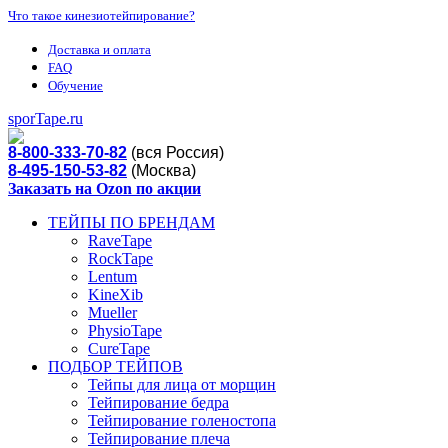
Что такое кинезиотейпирование?
Доставка и оплата
FAQ
Обучение
sporTape.ru
8-800-333-70-82
(вся Россия)
8-495-150-53-82
(Москва)
Заказать на Ozon по акции
ТЕЙПЫ ПО БРЕНДАМ
RaveTape
RockTape
Lentum
KineXib
Mueller
PhysioTape
CureTape
ПОДБОР ТЕЙПОВ
Тейпы для лица от морщин
Тейпирование бедра
Тейпирование голеностопа
Тейпирование плеча