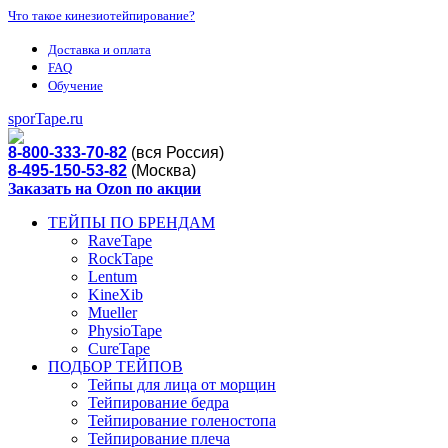
Что такое кинезиотейпирование?
Доставка и оплата
FAQ
Обучение
sporTape.ru
8-800-333-70-82
(вся Россия)
8-495-150-53-82
(Москва)
Заказать на Ozon по акции
ТЕЙПЫ ПО БРЕНДАМ
RaveTape
RockTape
Lentum
KineXib
Mueller
PhysioTape
CureTape
ПОДБОР ТЕЙПОВ
Тейпы для лица от морщин
Тейпирование бедра
Тейпирование голеностопа
Тейпирование плеча