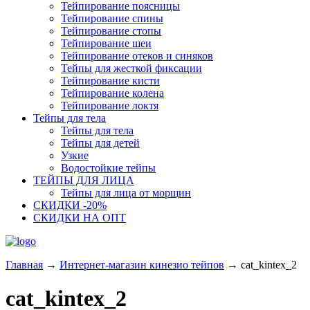
Тейпирование поясницы
Тейпирование спины
Тейпирование стопы
Тейпирование шеи
Тейпирование отеков и синяков
Тейпы для жесткой фиксации
Тейпирование кисти
Тейпирование колена
Тейпирование локтя
Тейпы для тела
Тейпы для тела
Тейпы для детей
Узкие
Водостойкие тейпы
ТЕЙПЫ ДЛЯ ЛИЦА
Тейпы для лица от морщин
СКИДКИ -20%
СКИДКИ НА ОПТ
Главная
→
Интернет-магазин кинезио тейпов
→
cat_kintex_2
cat_kintex_2