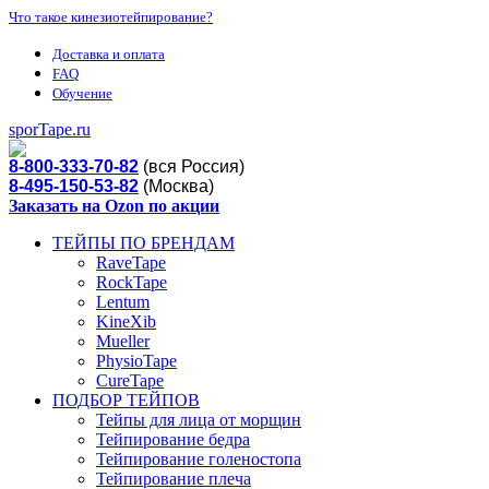
Что такое кинезиотейпирование?
Доставка и оплата
FAQ
Обучение
sporTape.ru
8-800-333-70-82
(вся Россия)
8-495-150-53-82
(Москва)
Заказать на Ozon по акции
ТЕЙПЫ ПО БРЕНДАМ
RaveTape
RockTape
Lentum
KineXib
Mueller
PhysioTape
CureTape
ПОДБОР ТЕЙПОВ
Тейпы для лица от морщин
Тейпирование бедра
Тейпирование голеностопа
Тейпирование плеча