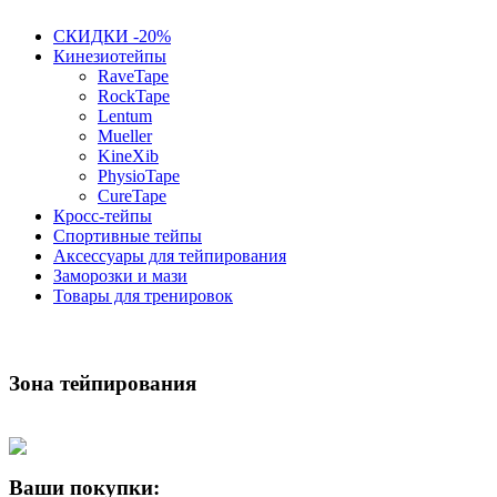
СКИДКИ -20%
Кинезиотейпы
RaveTape
RockTape
Lentum
Mueller
KineXib
PhysioTape
CureTape
Кросс-тейпы
Спортивные тейпы
Аксессуары для тейпирования
Заморозки и мази
Товары для тренировок
Зона тейпирования
Ваши покупки: