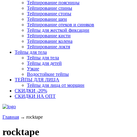
Тейпирование поясницы
Тейпирование спины
Тейпирование стопы
Тейпирование шеи
Тейпирование отеков и синяков
Тейпы для жесткой фиксации
Тейпирование кисти
Тейпирование колена
Тейпирование локтя
Тейпы для тела
Тейпы для тела
Тейпы для детей
Узкие
Водостойкие тейпы
ТЕЙПЫ ДЛЯ ЛИЦА
Тейпы для лица от морщин
СКИДКИ -20%
СКИДКИ НА ОПТ
Главная
→
rocktape
rocktape