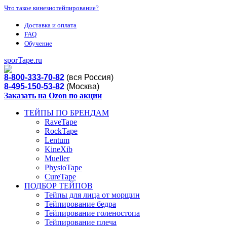
Что такое кинезиотейпирование?
Доставка и оплата
FAQ
Обучение
sporTape.ru
8-800-333-70-82
(вся Россия)
8-495-150-53-82
(Москва)
Заказать на Ozon по акции
ТЕЙПЫ ПО БРЕНДАМ
RaveTape
RockTape
Lentum
KineXib
Mueller
PhysioTape
CureTape
ПОДБОР ТЕЙПОВ
Тейпы для лица от морщин
Тейпирование бедра
Тейпирование голеностопа
Тейпирование плеча