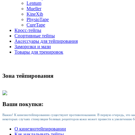
Lentum
Mueller
KineXib
PhysioTape
CureTape
Кросс-тейпы
Спортивные тейпы
Аксессуары для тейпирования
Заморозки и мази
Товары для тренировок
Зона тейпирования
Ваши покупки:
Важно! К кинезиотейпированию существуют противопоказания. В первую очередь, это кас
некоторых случаях стимуляция болевых рецепторов кожи может привести к увеличению бо
О кинезиотейпировании
Как накладывать тейпы