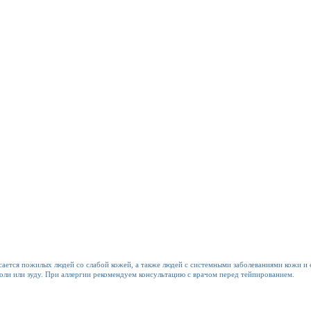
ается пожилых людей со слабой кожей, а также людей с системными заболеваниями кожи и е
ли или зуду. При аллергии рекомендуем консультацию с врачом перед тейпированием.