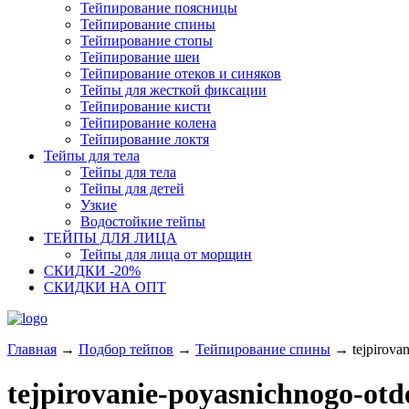
Тейпирование поясницы
Тейпирование спины
Тейпирование стопы
Тейпирование шеи
Тейпирование отеков и синяков
Тейпы для жесткой фиксации
Тейпирование кисти
Тейпирование колена
Тейпирование локтя
Тейпы для тела
Тейпы для тела
Тейпы для детей
Узкие
Водостойкие тейпы
ТЕЙПЫ ДЛЯ ЛИЦА
Тейпы для лица от морщин
СКИДКИ -20%
СКИДКИ НА ОПТ
Главная
→
Подбор тейпов
→
Тейпирование спины
→
tejpirova
tejpirovanie-poyasnichnogo-otd