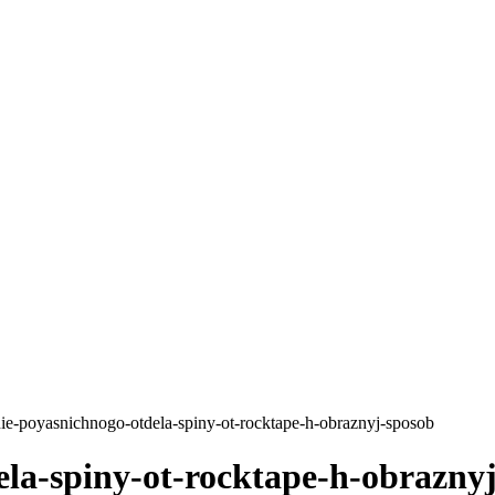
nie-poyasnichnogo-otdela-spiny-ot-rocktape-h-obraznyj-sposob
ela-spiny-ot-rocktape-h-obrazny