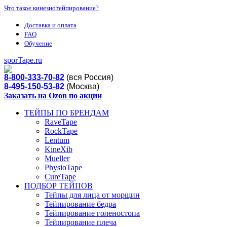
Что такое кинезиотейпирование?
Доставка и оплата
FAQ
Обучение
sporTape.ru
8-800-333-70-82
(вся Россия)
8-495-150-53-82
(Москва)
Заказать на Ozon по акции
ТЕЙПЫ ПО БРЕНДАМ
RaveTape
RockTape
Lentum
KineXib
Mueller
PhysioTape
CureTape
ПОДБОР ТЕЙПОВ
Тейпы для лица от морщин
Тейпирование бедра
Тейпирование голеностопа
Тейпирование плеча