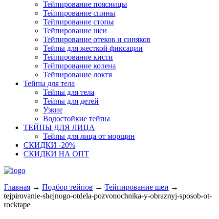
Тейпирование поясницы
Тейпирование спины
Тейпирование стопы
Тейпирование шеи
Тейпирование отеков и синяков
Тейпы для жесткой фиксации
Тейпирование кисти
Тейпирование колена
Тейпирование локтя
Тейпы для тела
Тейпы для тела
Тейпы для детей
Узкие
Водостойкие тейпы
ТЕЙПЫ ДЛЯ ЛИЦА
Тейпы для лица от морщин
СКИДКИ -20%
СКИДКИ НА ОПТ
Главная
→
Подбор тейпов
→
Тейпирование шеи
→
tejpirovanie-shejnogo-otdela-pozvonochnika-y-obraznyj-sposob-ot-
rocktape