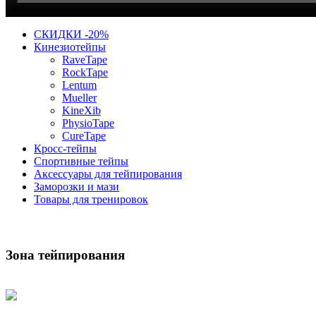
СКИДКИ -20%
Кинезиотейпы
RaveTape
RockTape
Lentum
Mueller
KineXib
PhysioTape
CureTape
Кросс-тейпы
Спортивные тейпы
Аксессуары для тейпирования
Заморозки и мази
Товары для тренировок
Зона тейпирования