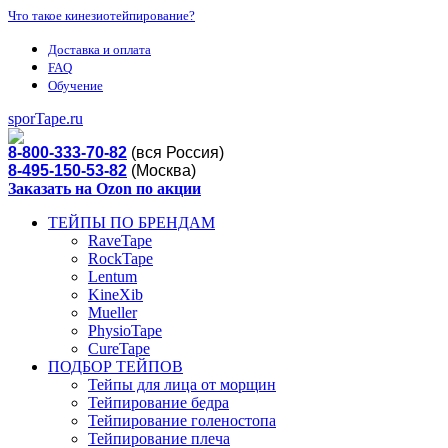
Что такое кинезиотейпирование?
Доставка и оплата
FAQ
Обучение
sporTape.ru
8-800-333-70-82
(вся Россия)
8-495-150-53-82
(Москва)
Заказать на Ozon по акции
ТЕЙПЫ ПО БРЕНДАМ
RaveTape
RockTape
Lentum
KineXib
Mueller
PhysioTape
CureTape
ПОДБОР ТЕЙПОВ
Тейпы для лица от морщин
Тейпирование бедра
Тейпирование голеностопа
Тейпирование плеча