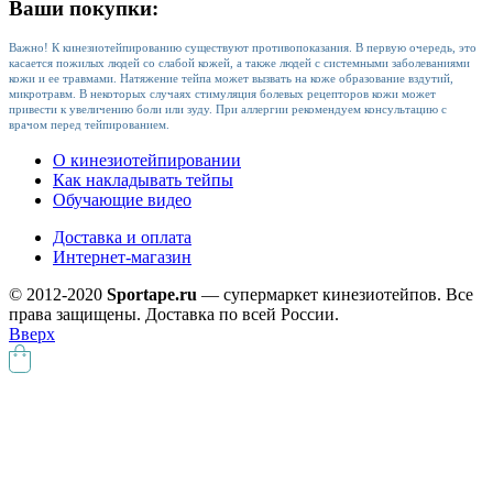
Ваши покупки:
Важно! К кинезиотейпированию существуют противопоказания. В первую очередь, это
касается пожилых людей со слабой кожей, а также людей с системными заболеваниями
кожи и ее травмами. Натяжение тейпа может вызвать на коже образование вздутий,
микротравм. В некоторых случаях стимуляция болевых рецепторов кожи может
привести к увеличению боли или зуду. При аллергии рекомендуем консультацию с
врачом перед тейпированием.
О кинезиотейпировании
Как накладывать тейпы
Обучающие видео
Доставка и оплата
Интернет-магазин
© 2012-2020
Sportape.ru
— супермаркет кинезиотейпов. Все
права защищены. Доставка по всей России.
Вверх