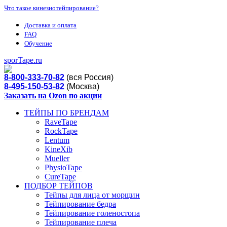
Что такое кинезиотейпирование?
Доставка и оплата
FAQ
Обучение
sporTape.ru
8-800-333-70-82
(вся Россия)
8-495-150-53-82
(Москва)
Заказать на Ozon по акции
ТЕЙПЫ ПО БРЕНДАМ
RaveTape
RockTape
Lentum
KineXib
Mueller
PhysioTape
CureTape
ПОДБОР ТЕЙПОВ
Тейпы для лица от морщин
Тейпирование бедра
Тейпирование голеностопа
Тейпирование плеча