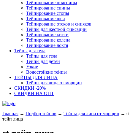
Тейпирование поясницы
Тейпирование спины
Тейпирование стопы
Тейпирование шеи
Тейпирование отеков и синяков
Тейпы для жесткой фиксации
Тейпирование кисти
Тейпирование колена
Тейпирование локтя
Тейпы для тела
Тейпы для тела
Тейпы для детей
Узкие
Водостойкие тейпы
ТЕЙПЫ ДЛЯ ЛИЦА
Тейпы для лица от морщин
СКИДКИ -20%
СКИДКИ НА ОПТ
Главная
→
Подбор тейпов
→
Тейпы для лица от морщин
→
st
тейп лица