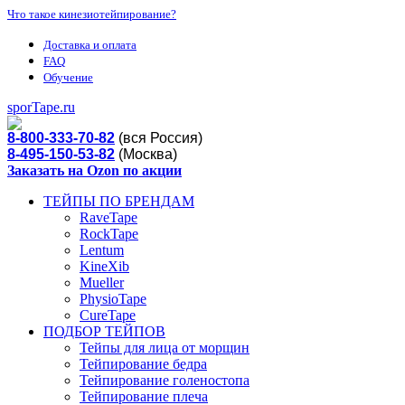
Что такое кинезиотейпирование?
Доставка и оплата
FAQ
Обучение
sporTape.ru
8-800-333-70-82
(вся Россия)
8-495-150-53-82
(Москва)
Заказать на Ozon по акции
ТЕЙПЫ ПО БРЕНДАМ
RaveTape
RockTape
Lentum
KineXib
Mueller
PhysioTape
CureTape
ПОДБОР ТЕЙПОВ
Тейпы для лица от морщин
Тейпирование бедра
Тейпирование голеностопа
Тейпирование плеча