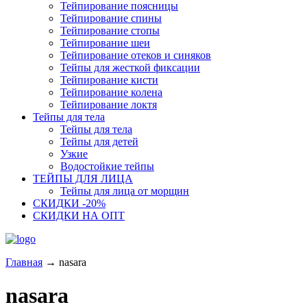
Тейпирование поясницы
Тейпирование спины
Тейпирование стопы
Тейпирование шеи
Тейпирование отеков и синяков
Тейпы для жесткой фиксации
Тейпирование кисти
Тейпирование колена
Тейпирование локтя
Тейпы для тела
Тейпы для тела
Тейпы для детей
Узкие
Водостойкие тейпы
ТЕЙПЫ ДЛЯ ЛИЦА
Тейпы для лица от морщин
СКИДКИ -20%
СКИДКИ НА ОПТ
Главная
→
nasara
nasara