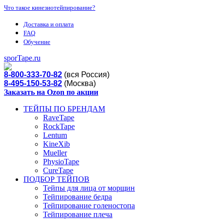
Что такое кинезиотейпирование?
Доставка и оплата
FAQ
Обучение
sporTape.ru
8-800-333-70-82
(вся Россия)
8-495-150-53-82
(Москва)
Заказать на Ozon по акции
ТЕЙПЫ ПО БРЕНДАМ
RaveTape
RockTape
Lentum
KineXib
Mueller
PhysioTape
CureTape
ПОДБОР ТЕЙПОВ
Тейпы для лица от морщин
Тейпирование бедра
Тейпирование голеностопа
Тейпирование плеча