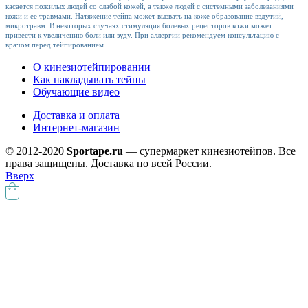
касается пожилых людей со слабой кожей, а также людей с системными заболеваниями
кожи и ее травмами. Натяжение тейпа может вызвать на коже образование вздутий,
микротравм. В некоторых случаях стимуляция болевых рецепторов кожи может
привести к увеличению боли или зуду. При аллергии рекомендуем консультацию с
врачом перед тейпированием.
О кинезиотейпировании
Как накладывать тейпы
Обучающие видео
Доставка и оплата
Интернет-магазин
© 2012-2020
Sportape.ru
— супермаркет кинезиотейпов. Все
права защищены. Доставка по всей России.
Вверх