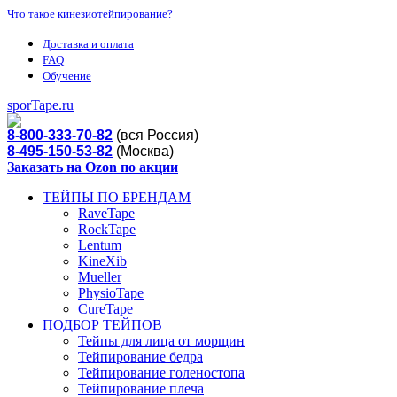
Что такое кинезиотейпирование?
Доставка и оплата
FAQ
Обучение
sporTape.ru
8-800-333-70-82
(вся Россия)
8-495-150-53-82
(Москва)
Заказать на Ozon по акции
ТЕЙПЫ ПО БРЕНДАМ
RaveTape
RockTape
Lentum
KineXib
Mueller
PhysioTape
CureTape
ПОДБОР ТЕЙПОВ
Тейпы для лица от морщин
Тейпирование бедра
Тейпирование голеностопа
Тейпирование плеча