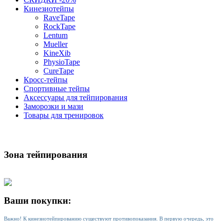
Кинезиотейпы
RaveTape
RockTape
Lentum
Mueller
KineXib
PhysioTape
CureTape
Кросс-тейпы
Спортивные тейпы
Аксессуары для тейпирования
Заморозки и мази
Товары для тренировок
Зона тейпирования
Ваши покупки:
Важно! К кинезиотейпированию существуют противопоказания. В первую очередь, это