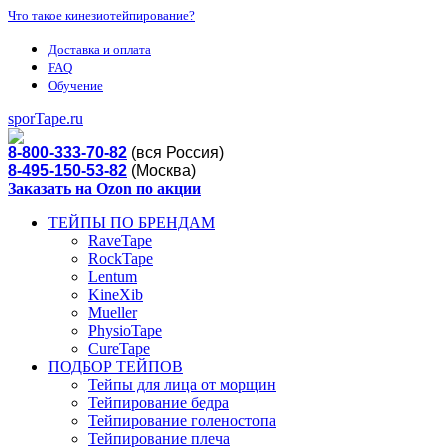
Что такое кинезиотейпирование?
Доставка и оплата
FAQ
Обучение
sporTape.ru
8-800-333-70-82
(вся Россия)
8-495-150-53-82
(Москва)
Заказать на Ozon по акции
ТЕЙПЫ ПО БРЕНДАМ
RaveTape
RockTape
Lentum
KineXib
Mueller
PhysioTape
CureTape
ПОДБОР ТЕЙПОВ
Тейпы для лица от морщин
Тейпирование бедра
Тейпирование голеностопа
Тейпирование плеча