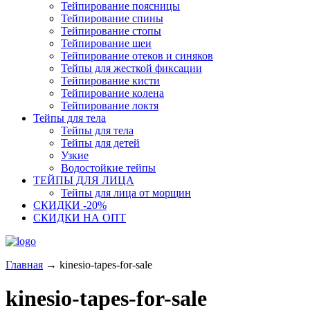
Тейпирование поясницы
Тейпирование спины
Тейпирование стопы
Тейпирование шеи
Тейпирование отеков и синяков
Тейпы для жесткой фиксации
Тейпирование кисти
Тейпирование колена
Тейпирование локтя
Тейпы для тела
Тейпы для тела
Тейпы для детей
Узкие
Водостойкие тейпы
ТЕЙПЫ ДЛЯ ЛИЦА
Тейпы для лица от морщин
СКИДКИ -20%
СКИДКИ НА ОПТ
Главная
→
kinesio-tapes-for-sale
kinesio-tapes-for-sale