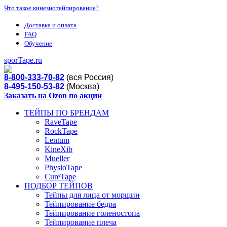
Что такое кинезиотейпирование?
Доставка и оплата
FAQ
Обучение
sporTape.ru
8-800-333-70-82
(вся Россия)
8-495-150-53-82
(Москва)
Заказать на Ozon по акции
ТЕЙПЫ ПО БРЕНДАМ
RaveTape
RockTape
Lentum
KineXib
Mueller
PhysioTape
CureTape
ПОДБОР ТЕЙПОВ
Тейпы для лица от морщин
Тейпирование бедра
Тейпирование голеностопа
Тейпирование плеча