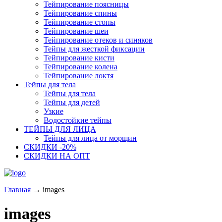
Тейпирование поясницы
Тейпирование спины
Тейпирование стопы
Тейпирование шеи
Тейпирование отеков и синяков
Тейпы для жесткой фиксации
Тейпирование кисти
Тейпирование колена
Тейпирование локтя
Тейпы для тела
Тейпы для тела
Тейпы для детей
Узкие
Водостойкие тейпы
ТЕЙПЫ ДЛЯ ЛИЦА
Тейпы для лица от морщин
СКИДКИ -20%
СКИДКИ НА ОПТ
Главная
→
images
images