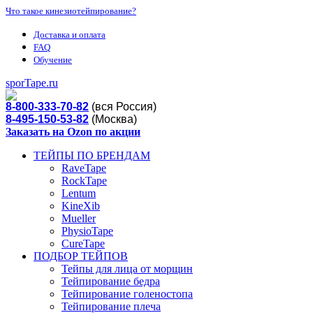
Что такое кинезиотейпирование?
Доставка и оплата
FAQ
Обучение
sporTape.ru
8-800-333-70-82
(вся Россия)
8-495-150-53-82
(Москва)
Заказать на Ozon по акции
ТЕЙПЫ ПО БРЕНДАМ
RaveTape
RockTape
Lentum
KineXib
Mueller
PhysioTape
CureTape
ПОДБОР ТЕЙПОВ
Тейпы для лица от морщин
Тейпирование бедра
Тейпирование голеностопа
Тейпирование плеча