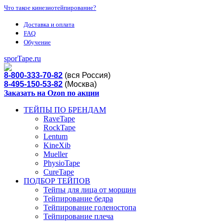
Что такое кинезиотейпирование?
Доставка и оплата
FAQ
Обучение
sporTape.ru
8-800-333-70-82
(вся Россия)
8-495-150-53-82
(Москва)
Заказать на Ozon по акции
ТЕЙПЫ ПО БРЕНДАМ
RaveTape
RockTape
Lentum
KineXib
Mueller
PhysioTape
CureTape
ПОДБОР ТЕЙПОВ
Тейпы для лица от морщин
Тейпирование бедра
Тейпирование голеностопа
Тейпирование плеча