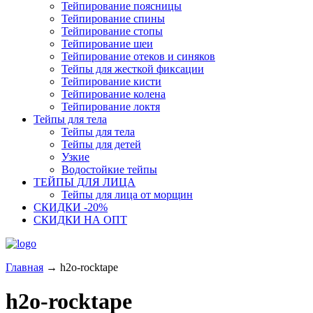
Тейпирование поясницы
Тейпирование спины
Тейпирование стопы
Тейпирование шеи
Тейпирование отеков и синяков
Тейпы для жесткой фиксации
Тейпирование кисти
Тейпирование колена
Тейпирование локтя
Тейпы для тела
Тейпы для тела
Тейпы для детей
Узкие
Водостойкие тейпы
ТЕЙПЫ ДЛЯ ЛИЦА
Тейпы для лица от морщин
СКИДКИ -20%
СКИДКИ НА ОПТ
Главная
→
h2o-rocktape
h2o-rocktape