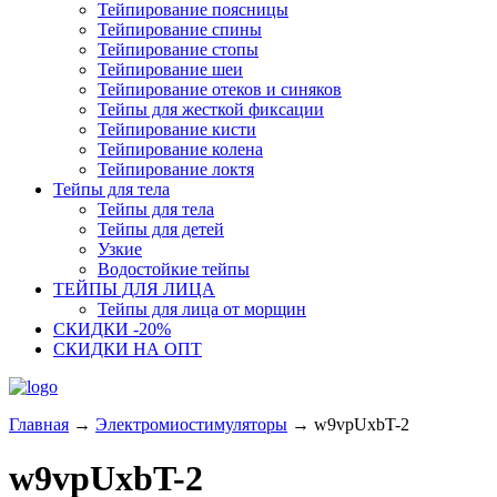
Тейпирование поясницы
Тейпирование спины
Тейпирование стопы
Тейпирование шеи
Тейпирование отеков и синяков
Тейпы для жесткой фиксации
Тейпирование кисти
Тейпирование колена
Тейпирование локтя
Тейпы для тела
Тейпы для тела
Тейпы для детей
Узкие
Водостойкие тейпы
ТЕЙПЫ ДЛЯ ЛИЦА
Тейпы для лица от морщин
СКИДКИ -20%
СКИДКИ НА ОПТ
Главная
→
Электромиостимуляторы
→
w9vpUxbT-2
w9vpUxbT-2