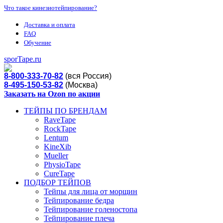
Что такое кинезиотейпирование?
Доставка и оплата
FAQ
Обучение
sporTape.ru
8-800-333-70-82
(вся Россия)
8-495-150-53-82
(Москва)
Заказать на Ozon по акции
ТЕЙПЫ ПО БРЕНДАМ
RaveTape
RockTape
Lentum
KineXib
Mueller
PhysioTape
CureTape
ПОДБОР ТЕЙПОВ
Тейпы для лица от морщин
Тейпирование бедра
Тейпирование голеностопа
Тейпирование плеча